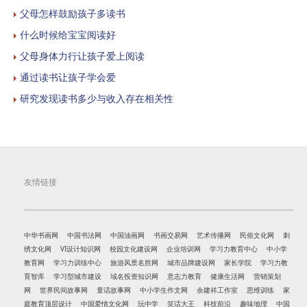
父母怎样鼓励孩子多读书
什么时候给宝宝阅读好
父母身体力行让孩子爱上阅读
通过读书让孩子学会爱
研究发现读书多少与收入存在相关性
友情链接
中华书画网
中国书法网
中国油画网
书画交易网
艺术传播网
民俗文化网
刺
绣文化网
VI设计知识网
校园文化建设网
企业培训网
学习力教育中心
中小学
教育网
学习力训练中心
旅游风景名胜网
城市品牌建设网
家长学院
学习力教
育智库
学习型城市建设
域名投资知识网
意志力教育
健康生活网
营销策划
网
世界民间故事网
童话故事网
中小学生作文网
余建祥工作室
思维训练
家
庭教育顶层设计
中国爱情文化网
玩中学
笑话大王
科技前沿
趣味地理
中国