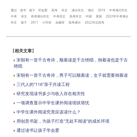
通过
读书
孩子
学会爱
高考
作文
满分作文
满分
2019
中考满分作文
中考
语文
高考满分作文
中考语文
高考作文
中国
美国
2022年中考满分
作文
孩子
2011
小升初
余建祥
高考满分
2022河北高考
【
相关文章
】
宋朝有一首千古奇诗，顺着读是千古绝唱，倒着读也是千古
绝唱
宋朝有一首千古奇诗，男子可以顺着读，女子就需要倒着读
三代人的“116”亲子共读工程
研究发现读书多少与收入存在相关性
一项调查显示中学生课外阅读现状堪忧
中学生课外阅读究竟应该读什么？
用创意书架，为孩子打造“无处不阅读”的成长环境
通过读书让孩子学会爱