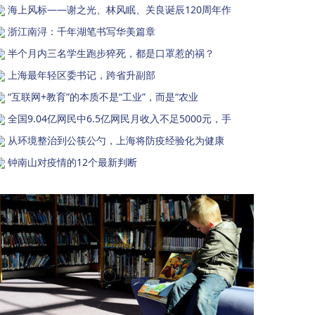
海上风标——谢之光、林风眠、关良诞辰120周年作
浙江南浔：千年湖笔书写华美篇章
半个月内三名学生跑步猝死，都是口罩惹的祸？
上海最年轻区委书记，跨省升副部
“互联网+教育”的本质不是“工业”，而是“农业
全国9.04亿网民中6.5亿网民月收入不足5000元，手
从环境整治到公筷公勺，上海将防疫经验化为健康
钟南山对疫情的12个最新判断