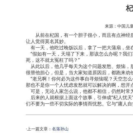
杞
来源：中国儿
从前在杞国，有一个胆子很小，而且有点神经质
让人觉得莫名其妙。
有一天，他吃过晚饭以后，拿了一把大蒲扇，坐
“假如有一天，天塌了下来，那该怎么办呢？我们
死，这不就太冤枉了吗？”
从此以后，他几乎每天为这个问题发愁、烦恼，
很替他担心，但是，当大家知道原因后，都跑来劝
“老兄啊！你何必为这件事自寻烦恼呢？天空怎么
那也不是你一个人忧虑发愁就可以解决的啊，想开点
可是，无论人家怎么说，他都不相信，仍然时常
后来的人就根据上面这个故事，引伸成“杞人忧天
们不要为一些不切实际的事情而忧愁。它与“庸人自
·上一篇文章：
名落孙山