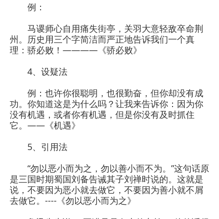
例：
马谡师心自用痛失街亭，关羽大意轻敌卒命荆
州。历史用三个字简洁而严正地告诉我们一个真
理：骄必败！————《骄必败》
4、设疑法
例：也许你很聪明，也很勤奋，但你却没有成
功。你知道这是为什么吗？让我来告诉你：因为你
没有机遇，或者你有机遇，但是你没有及时抓住
它。——《机遇》
5、引用法
“勿以恶小而为之，勿以善小而不为。”这句话原
是三国时期蜀国刘备告诫其子刘禅时说的。这就是
说，不要因为恶小就去做它，不要因为善小就不屑
去做它。----《勿以恶小而为之》