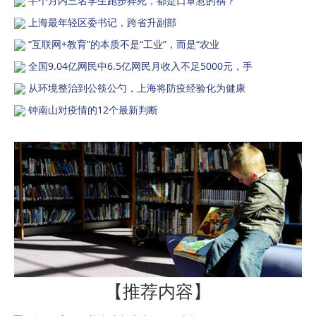
半个月内三名学生跑步猝死，都是口罩惹的祸？
上海最年轻区委书记，跨省升副部
“互联网+教育”的本质不是“工业”，而是“农业
全国9.04亿网民中6.5亿网民月收入不足5000元，手
从环境整治到公筷公勺，上海将防疫经验化为健康
钟南山对疫情的12个最新判断
【推荐内容】