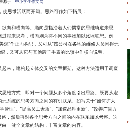
来源于：
中小学生作文网
，使思维活跃而开阔。思路可作如下拓展：
纵向和横向等。顺向是指沿着人们惯常的思维轨道来思
展过程来思考，横向则为将不同的事物加以比照联想。例
美观”作正向构思，又可从“该公司在各地的维修人员闲得无
介绍，又可从它与其他牌子手表的比较中作横向说明。
起来，建构起立体交叉的文章框架。这种方法适用于调查
思维方式，即对一个问题从多个角度引出思路。既要从宏
的无系统的思考方向之间的有机联系。如写关于“如何扩大
学管理”、“提高员工素质”、“加速品种更新”、“改善广告方
射思路，然后再对各个思考方向之间的内在联系加以考察。这
空白，健全文章的结构，丰富文章的内容。