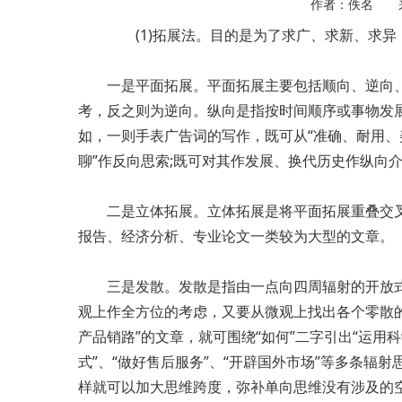
作者：佚名 
(1)拓展法。目的是为了求广、求新、求异
一是平面拓展。平面拓展主要包括顺向、逆向、
考，反之则为逆向。纵向是指按时间顺序或事物发
如，一则手表广告词的写作，既可从“准确、耐用、
聊”作反向思索;既可对其作发展、换代历史作纵向
二是立体拓展。立体拓展是将平面拓展重叠交叉
报告、经济分析、专业论文一类较为大型的文章。
三是发散。发散是指由一点向四周辐射的开放式
观上作全方位的考虑，又要从微观上找出各个零散
产品销路”的文章，就可围绕“如何”二字引出“运用科
式”、“做好售后服务”、“开辟国外市场”等多条辐
样就可以加大思维跨度，弥补单向思维没有涉及的