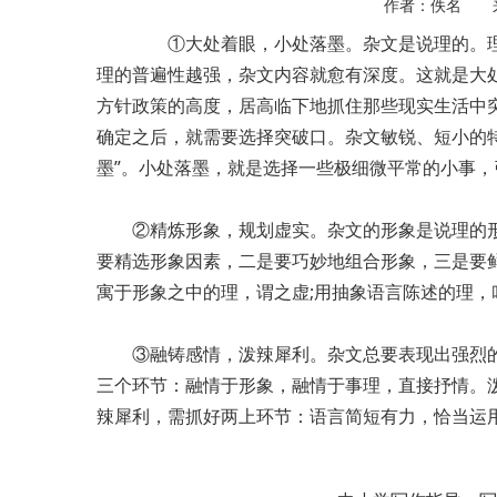
作者：佚名 
①大处着眼，小处落墨。杂文是说理的。理
理的普遍性越强，杂文内容就愈有深度。这就是大
方针政策的高度，居高临下地抓住那些现实生活中
确定之后，就需要选择突破口。杂文敏锐、短小的
墨”。小处落墨，就是选择一些极细微平常的小事
②精炼形象，规划虚实。杂文的形象是说理的形
要精选形象因素，二是要巧妙地组合形象，三是要
寓于形象之中的理，谓之虚;用抽象语言陈述的理，
③融铸感情，泼辣犀利。杂文总要表现出强烈的
三个环节：融情于形象，融情于事理，直接抒情。
辣犀利，需抓好两上环节：语言简短有力，恰当运