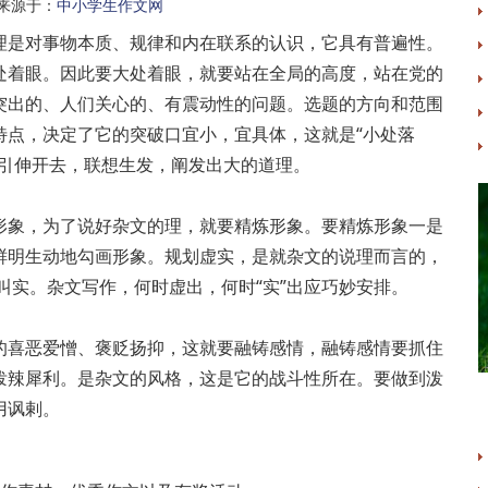
来源于：
中小学生作文网
是对事物本质、规律和内在联系的认识，它具有普遍性。
处着眼。因此要大处着眼，就要站在全局的高度，站在党的
突出的、人们关心的、有震动性的问题。选题的方向和范围
特点，决定了它的突破口宜小，宜具体，这就是“小处落
，引伸开去，联想生发，阐发出大的道理。
象，为了说好杂文的理，就要精炼形象。要精炼形象一是
鲜明生动地勾画形象。规划虚实，是就杂文的说理而言的，
叫实。杂文写作，何时虚出，何时“实”出应巧妙安排。
喜恶爱憎、褒贬扬抑，这就要融铸感情，融铸感情要抓住
泼辣犀利。是杂文的风格，这是它的战斗性所在。要做到泼
用讽剌。